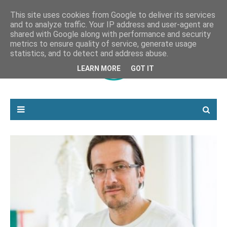
This site uses cookies from Google to deliver its services
and to analyze traffic. Your IP address and user-agent are
shared with Google along with performance and security
metrics to ensure quality of service, generate usage
statistics, and to detect and address abuse.
LEARN MORE
GOT IT